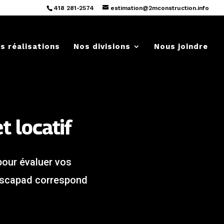
418 281-2574
estimation@2mconstruction.info
s réalisations
Nos divisions
Nous joindre
t locatif
pour évaluer vos
e Escapad correspond