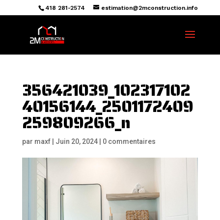
418 281-2574
estimation@2mconstruction.info
356421039_102317102
40156144_2501172409
259809266_n
par
maxf
|
Juin 20, 2024
|
0 commentaires