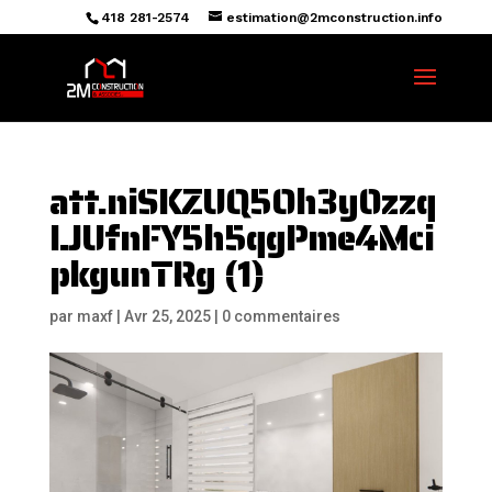
418 281-2574
estimation@2mconstruction.info
att.niSKZUQ5Oh3y0zzq
LJUfnFY5h5qgPme4Mci
pkgunTRg (1)
par
maxf
|
Avr 25, 2025
|
0 commentaires